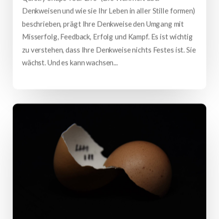
Denkweisen und wie sie Ihr Leben in aller Stille formen)
beschrieben, prägt Ihre Denkweise den Umgang mit
Misserfolg, Feedback, Erfolg und Kampf. Es ist wichtig
zu verstehen, dass Ihre Denkweise nichts Festes ist. Sie
wächst. Und es kann wachsen...
mehr lesen…