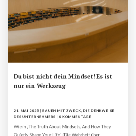
Du bist nicht dein Mindset! Es ist
nur ein Werkzeug
21. MAI 2025
|
BAUEN MIT ZWECK
,
DIE DENKWEISE
DES UNTERNEHMERS
|
0 KOMMENTARE
Wie in „The Truth About Mindsets, And How They
Quietly Shape Your Life“ (Die Wahrheit über