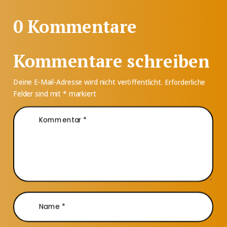
0 Kommentare
Kommentare schreiben
Deine E-Mail-Adresse wird nicht veröffentlicht.
Erforderliche
Felder sind mit
*
markiert